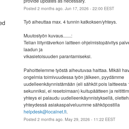
provide updates as necessary.
Posted
2
months ago.
Jun
17
,
2026
-
22:00
EEST
ed
Työ aiheuttaa max. 4 tunnin katkoksen/yhteys.
Muutostyön kuvaus.......:
Telian liityntäverkon laitteen ohjelmistopäivitys palv
laadun ja
vikasietoisuuden parantamiseksi.
Pahoittelemme työstä aiheutuvaa haittaa. Mikäli hava
ongelmia toimivuudessa työn jälkeen, pyydämme 
uudelleenkäynnistämään (eli sähköt pois laitteesta 1
sekunniksi, ei resetoimaan) kuitupäätteen ja reitittim
yhteys ei palaudu uudelleenkäynnistyksellä, oletteh
yhteydessä asiakaspalveluumme sähköpostilla 
helpdesk@localnet.fi
.
Posted
2
months ago.
May
29
,
2026
-
11:22
EEST