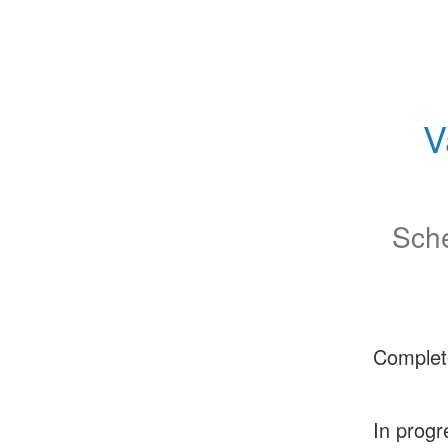
V
Sche
Complet
In progr