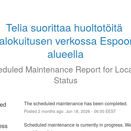
Telia suorittaa huoltotöitä 
alokuitusen verkossa Espoon
alueella
duled Maintenance Report for
Loc
Status
ed
The scheduled maintenance has been completed.
Posted
2
months ago.
Jun
18
,
2026
-
06:00
EEST
ess
Scheduled maintenance is currently in progress. We 