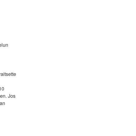
elun 
itsette 
0 
en. Jos 
an 