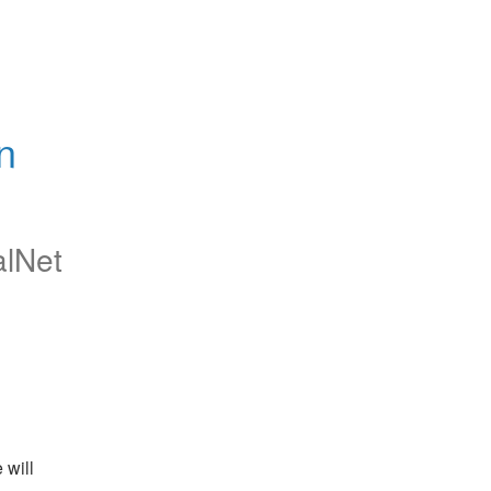
 
alNet
will 