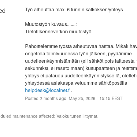
ed
Työ aiheuttaa max. 6 tunnin katkoksen/yhteys.
Muutostyön kuvaus.......:
Tietoliikenneverkon muutostyö.
Pahoittelemme työstä aiheutuvaa haittaa. Mikäli hava
ongelmia toimivuudessa työn jälkeen, pyydämme 
uudelleenkäynnistämään (eli sähköt pois laitteesta 1
sekunniksi, ei resetoimaan) kuitupäätteen ja reitittim
yhteys ei palaudu uudelleenkäynnistyksellä, oletteh
yhteydessä asiakaspalveluumme sähköpostilla 
helpdesk@localnet.fi
.
Posted
2
months ago.
May
25
,
2026
-
15:15
EEST
duled maintenance affected: Valokuitunen liittymät.