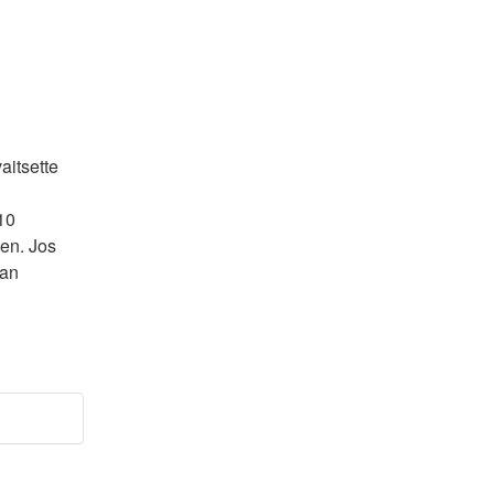
itsette 
0 
en. Jos 
an 