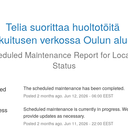
Telia suorittaa huoltotöitä 
kuitusen verkossa Oulun alu
duled Maintenance Report for
Loc
Status
ed
The scheduled maintenance has been completed.
Posted
2
months ago.
Jun
12
,
2026
-
06:00
EEST
ess
Scheduled maintenance is currently in progress. We 
provide updates as necessary.
Posted
2
months ago.
Jun
11
,
2026
-
22:00
EEST