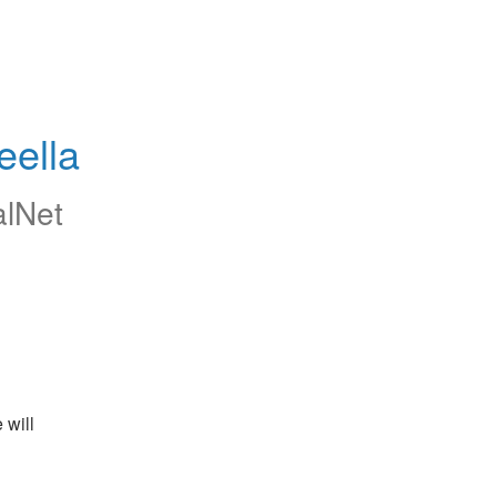
eella
alNet
will 