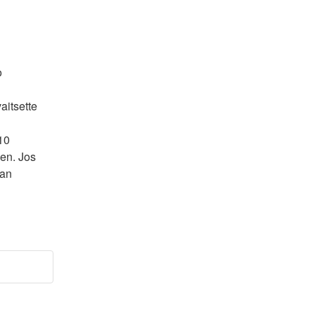
o
itsette 
0 
en. Jos 
an 