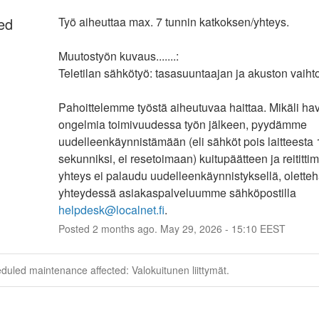
ed
Työ aiheuttaa max. 7 tunnin katkoksen/yhteys.
Muutostyön kuvaus.......:
Teletilan sähkötyö: tasasuuntaajan ja akuston vaiht
Pahoittelemme työstä aiheutuvaa haittaa. Mikäli hava
ongelmia toimivuudessa työn jälkeen, pyydämme 
uudelleenkäynnistämään (eli sähköt pois laitteesta 1
sekunniksi, ei resetoimaan) kuitupäätteen ja reitittim
yhteys ei palaudu uudelleenkäynnistyksellä, oletteh
yhteydessä asiakaspalveluumme sähköpostilla 
helpdesk@localnet.fi
.
Posted
2
months ago.
May
29
,
2026
-
15:10
EEST
duled maintenance affected: Valokuitunen liittymät.