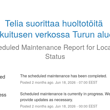
Telia suorittaa huoltotöitä 
kuitusen verkossa Turun alu
duled Maintenance Report for
Loc
Status
ed
The scheduled maintenance has been completed.
Posted
2
months ago.
Jun
18
,
2026
-
07:00
EEST
ess
Scheduled maintenance is currently in progress. We 
provide updates as necessary.
Posted
2
months ago.
Jun
18
,
2026
-
00:00
EEST