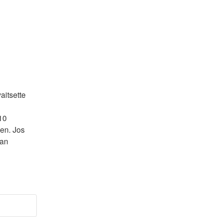
itsette 
0 
en. Jos 
an 