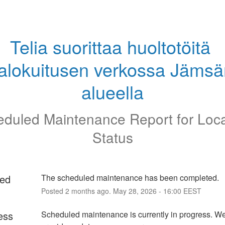
Telia suorittaa huoltotöitä 
alokuitusen verkossa Jämsä
alueella
duled Maintenance Report for
Loc
Status
ed
The scheduled maintenance has been completed.
Posted
2
months ago.
May
28
,
2026
-
16:00
EEST
ess
Scheduled maintenance is currently in progress. We 