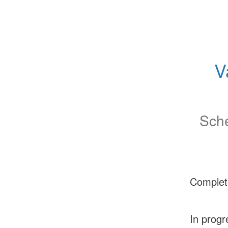
V
Sche
Complet
In progr