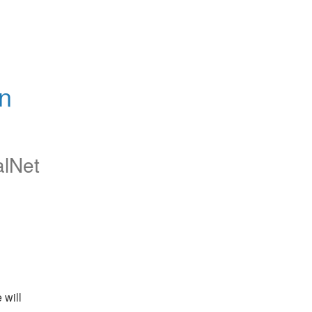
n 
alNet
will 