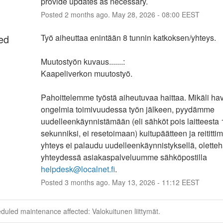
provide updates as necessary.
Posted
2
months ago.
May
28
,
2026
-
08:00
EEST
ed
Työ aiheuttaa enintään 8 tunnin katkoksen/yhteys.
Muutostyön kuvaus.......:
Kaapeliverkon muutostyö.
Pahoittelemme työstä aiheutuvaa haittaa. Mikäli hava
ongelmia toimivuudessa työn jälkeen, pyydämme 
uudelleenkäynnistämään (eli sähköt pois laitteesta 1
sekunniksi, ei resetoimaan) kuitupäätteen ja reitittim
yhteys ei palaudu uudelleenkäynnistyksellä, oletteh
yhteydessä asiakaspalveluumme sähköpostilla 
helpdesk@localnet.fi
.
Posted
3
months ago.
May
13
,
2026
-
11:12
EEST
duled maintenance affected: Valokuitunen liittymät.