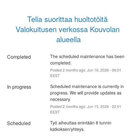
Telia suorittaa huoltotöitä 
Valokuitusen verkossa Kouvolan 
alueella
Completed
The scheduled maintenance has been 
completed.
Posted
2
months ago.
Jun
16
,
2026
-
06:01
EEST
In progress
Scheduled maintenance is currently in 
progress. We will provide updates as 
necessary.
Posted
2
months ago.
Jun
15
,
2026
-
22:01
EEST
Scheduled
Työ aiheuttaa enintään 8 tunnin 
katkoksen/yhteys.