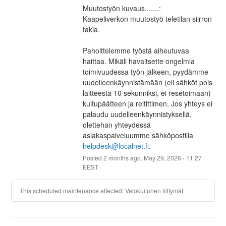
Muutostyön kuvaus.......:
Kaapeliverkon muutostyö teletilan siirron 
takia.
Pahoittelemme työstä aiheutuvaa 
haittaa. Mikäli havaitsette ongelmia 
toimivuudessa työn jälkeen, pyydämme 
uudelleenkäynnistämään (eli sähköt pois 
laitteesta 10 sekunniksi, ei resetoimaan) 
kuitupäätteen ja reitittimen. Jos yhteys ei 
palaudu uudelleenkäynnistyksellä, 
olettehan yhteydessä 
asiakaspalveluumme sähköpostilla 
helpdesk@localnet.fi
.
Posted
2
months ago.
May
29
,
2026
-
11:27
EEST
This scheduled maintenance affected: Valokuitunen liittymät.